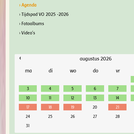
› Agenda
› Tijdspad VO 2025 -2026
› Fotoalbums
› Video's
‹
augustus 2026
ma
di
wo
do
vr
3
4
5
6
7
10
11
12
13
14
17
18
19
20
21
24
25
26
27
28
31