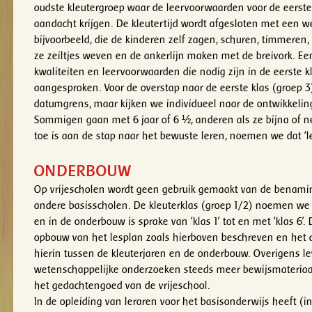
oudste kleutergroep waar de leervoorwaarden voor de eerst
aandacht krijgen. De kleutertijd wordt afgesloten met een w
bijvoorbeeld, die de kinderen zelf zagen, schuren, timmeren
ze zeiltjes weven en de ankerlijn maken met de breivork. Ee
kwaliteiten en leervoorwaarden die nodig zijn in de eerste 
aangesproken. Voor de overstap naar de eerste klas (groep 
datumgrens, maar kijken we individueel naar de ontwikkeling
Sommigen gaan met 6 jaar of 6 ½, anderen als ze bijna of net
toe is aan de stap naar het bewuste leren, noemen we dat ‘lee
ONDERBOUW
Op vrijescholen wordt geen gebruik gemaakt van de benamin
andere basisscholen. De kleuterklas (groep 1/2) noemen we no
en in de onderbouw is sprake van ‘klas 1’ tot en met ‘klas 6’.
opbouw van het lesplan zoals hierboven beschreven en het d
hierin tussen de kleuterjaren en de onderbouw. Overigens le
wetenschappelijke onderzoeken steeds meer bewijsmateriaa
het gedachtengoed van de vrijeschool.
In de opleiding van leraren voor het basisonderwijs heeft (