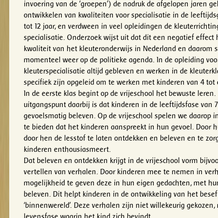
invoering van de ‘groepen’) de nadruk de afgelopen jaren g
ontwikkelen van kwaliteiten voor specialisatie in de leeftijds
tot 12 jaar, en verdween in veel opleidingen de kleuterrichtin
specialisatie. Onderzoek wijst uit dat dit een negatief effect
kwaliteit van het kleuteronderwijs in Nederland en daarom 
momenteel weer op de politieke agenda. In de opleiding voor
kleuterspecialisatie altijd gebleven en werken in de kleuter
specifiek zijn opgeleid om te werken met kinderen van 4 tot 
In de eerste klas begint op de vrijeschool het bewuste leren.
uitgangspunt daarbij is dat kinderen in de leeftijdsfase van 7
gevoelsmatig beleven. Op de vrijeschool spelen we daarop in
te bieden dat het kinderen aanspreekt in hun gevoel. Door hu
door hen de lesstof te laten ontdekken en beleven en te zor
kinderen enthousiasmeert.
Dat beleven en ontdekken krijgt in de vrijeschool vorm bijvo
vertellen van verhalen. Door kinderen mee te nemen in ver
mogelijkheid te geven deze in hun eigen gedachten, met hu
beleven. Dit helpt kinderen in de ontwikkeling van het bese
‘binnenwereld’. Deze verhalen zijn niet willekeurig gekozen,
levensfase waarin het kind zich bevindt.