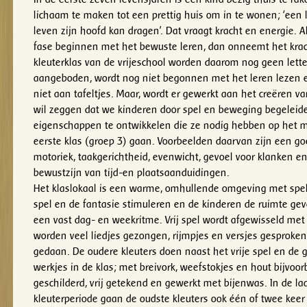
lichaam te maken tot een prettig huis om in te wonen; ‘een l
leven zijn hoofd kan dragen’. Dat vraagt kracht en energie. A
fase beginnen met het bewuste leren, dan onneemt het krach
kleuterklas van de vrijeschool worden daarom nog geen letter
aangeboden, wordt nog niet begonnen met het leren lezen e
niet aan tafeltjes. Maar, wordt er gewerkt aan het creëren v
wil zeggen dat we kinderen door spel en beweging begeleide
eigenschappen te ontwikkelen die ze nodig hebben op het 
eerste klas (groep 3) gaan. Voorbeelden daarvan zijn een g
motoriek, taakgerichtheid, evenwicht, gevoel voor klanken 
bewustzijn van tijd-en plaatsaanduidingen.
Het klaslokaal is een warme, omhullende omgeving met spelm
spel en de fantasie stimuleren en de kinderen de ruimte gev
een vast dag- en weekritme. Vrij spel wordt afgewisseld met 
worden veel liedjes gezongen, rijmpjes en versjes gesprok
gedaan. De oudere kleuters doen naast het vrije spel en de g
werkjes in de klas; met breivork, weefstokjes en hout bijvoo
geschilderd, vrij getekend en gewerkt met bijenwas. In de la
kleuterperiode gaan de oudste kleuters ook één of twee kee