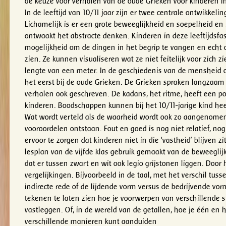
de keuze voor verhalen van de oude Grieken voor kinderen in 
In de leeftijd van 10/11 jaar zijn er twee centrale ontwikkel
Lichamelijk is er een grote beweeglijkheid en soepelheid en
ontwaakt het abstracte denken. Kinderen in deze leeftijdsfa
mogelijkheid om de dingen in het begrip te vangen en echt 
zien. Ze kunnen visualiseren wat ze niet feitelijk voor zich z
lengte van een meter. In de geschiedenis van de mensheid o
het eerst bij de oude Grieken. De Grieken spraken langzaam e
verhalen ook geschreven. De kadans, het ritme, heeft een pos
kinderen. Boodschappen kunnen bij het 10/11-jarige kind he
Wat wordt verteld als de waarheid wordt ook zo aangenome
vooroordelen ontstaan. Fout en goed is nog niet relatief, n
ervoor te zorgen dat kinderen niet in die ‘vastheid’ blijven zi
lesplan van de vijfde klas gebruik gemaakt van de beweeglijk
dat er tussen zwart en wit ook legio grijstonen liggen. Door
vergelijkingen. Bijvoorbeeld in de taal, met het verschil tuss
indirecte rede of de lijdende vorm versus de bedrijvende vorm
tekenen te laten zien hoe je voorwerpen van verschillende 
vastleggen. Of, in de wereld van de getallen, hoe je één en
verschillende manieren kunt aanduiden