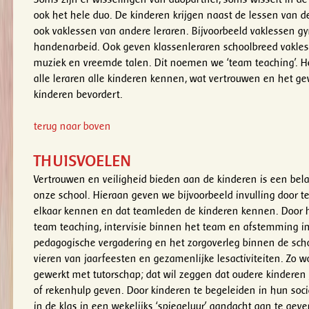
ook het hele duo. De kinderen krijgen naast de lessen van d
ook vaklessen van andere leraren. Bijvoorbeeld vaklessen g
handenarbeid. Ook geven klassenleraren schoolbreed vakle
muziek en vreemde talen. Dit noemen we ‘team teaching’. He
alle leraren alle kinderen kennen, wat vertrouwen en het gev
kinderen bevordert.
terug naar boven
THUISVOELEN
Vertrouwen en veiligheid bieden aan de kinderen is een bel
onze school. Hieraan geven we bijvoorbeeld invulling door t
elkaar kennen en dat teamleden de kinderen kennen. Door
team teaching, intervisie binnen het team en afstemming i
pedagogische vergadering en het zorgoverleg binnen de scho
vieren van jaarfeesten en gezamenlijke lesactiviteiten. Zo w
gewerkt met tutorschap; dat wil zeggen dat oudere kinderen
of rekenhulp geven. Door kinderen te begeleiden in hun soci
in de klas in een wekelijks ‘spiegeluur’ aandacht aan te gev