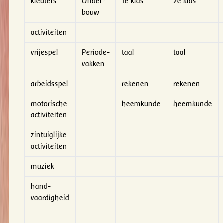
kleuters
Onder-
1e klas
2e klas
bouw
activiteiten
vrijespel
Periode-
taal
taal
vakken
arbeidsspel
rekenen
rekenen
motorische
heemkunde
heemkunde
activiteiten
zintuiglijke
activiteiten
muziek
hand-
vaardigheid